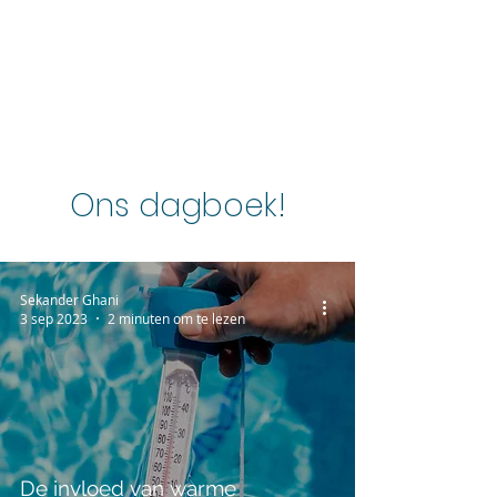
Ons dagboek!
Sekander Ghani
3 sep 2023
2 minuten om te lezen
De invloed van warme