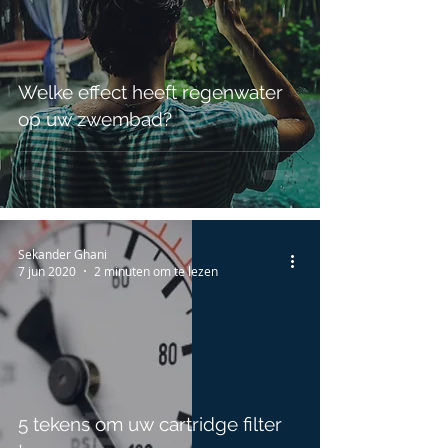
Welke effect heeft regenwater
op uw zwembad?
Sekander Ghani
7 jun 2020
2 minuten om te lezen
5 tekens om uw cartridge filter